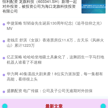
恒利配资 龙旗科技（603341.SH）新增一起
对外投资，被投资公司为海口龙旗科技投资
有限公司
​申捷策略 邹韬奋先生诞辰130周年纪念|《追寻信仰之光》
MV
​老钱庄 舒淇《女孩》香港票房仅11.6万，古天乐《风林火
山》累计1223万
​亿正策略 哈哈哈坐地吸土具象化了，这舞蹈生一字马扫地
机器人谁看了不迷糊
​华力网 40集谍战大剧来袭！8位实力派加盟，每一集都有
高能，看得很上头
​盛鹏配资 电广传媒：公司及子公司无逾期对外担保
最新文章