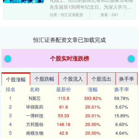
先生诞辰130周年纪念日。为深入学习实
践习近平文化思想，传承弘扬“韬奋精
分类：恒汇证券配资
查看：241
神”，更好服务....
恒汇证券配资文章已加载完成
个股实时涨跌榜
个股跌幅
个股流入
个股流出
换手率
个股涨幅
排名
名称
最新价
涨幅
换手率
1
N展芯
115.8
393.82%
59.78%
2
毕得医药
61.6
20.01%
5.67%
3
一博科技
53.33
20.01%
15.89%
4
方邦股份
146.16
20.00%
6.60%
5
南模生物
42.9
20.00%
4.64%