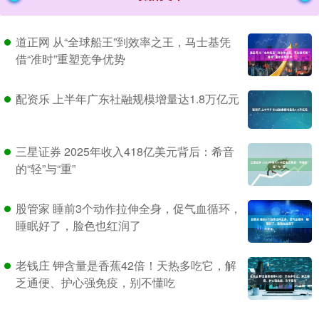
道正网 从“全球船王”到效率之王，马士基凭
借“准时”重塑竞争优势
配资乐 上半年广东社融规模增量达1.8万亿元
三星证券 2025年收入418亿美元背后：希音
的“轻”与“重”
股管家 睡前3个动作拉伸全身，促气血循环，
睡眠好了，脸色也红润了
老钱庄 钾含量是香蕉42倍！天热多吃它，解
乏通便、护心强免疫，别不懂吃