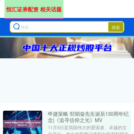
恒汇证券配资 相关话题
搜索
申捷策略 邹韬奋先生诞辰130周年纪
念|《追寻信仰之光》MV
11月5日是我国伟大的爱国者、卓越的文
化战士、杰出的新闻记者和出版家邹韬奋