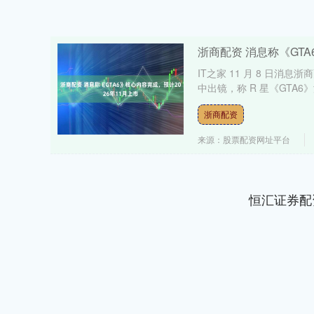
浙商配资 消息称《GTA
IT之家 11 月 8 日消息浙商
中出镜，称 R 星《GTA6》游
浙商配资
来源：股票配资网址平台
恒汇证券配