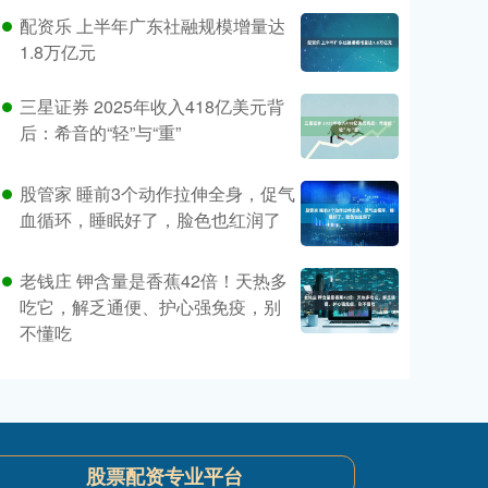
配资乐 上半年广东社融规模增量达
1.8万亿元
三星证券 2025年收入418亿美元背
后：希音的“轻”与“重”
股管家 睡前3个动作拉伸全身，促气
血循环，睡眠好了，脸色也红润了
老钱庄 钾含量是香蕉42倍！天热多
吃它，解乏通便、护心强免疫，别
不懂吃
股票配资专业平台