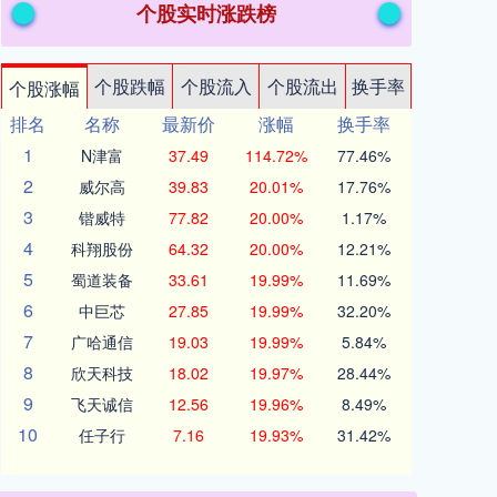
个股实时涨跌榜
个股跌幅
个股流入
个股流出
换手率
个股涨幅
排名
名称
最新价
涨幅
换手率
1
N津富
37.49
114.72%
77.46%
2
威尔高
39.83
20.01%
17.76%
3
锴威特
77.82
20.00%
1.17%
4
科翔股份
64.32
20.00%
12.21%
5
蜀道装备
33.61
19.99%
11.69%
6
中巨芯
27.85
19.99%
32.20%
7
广哈通信
19.03
19.99%
5.84%
8
欣天科技
18.02
19.97%
28.44%
9
飞天诚信
12.56
19.96%
8.49%
10
任子行
7.16
19.93%
31.42%