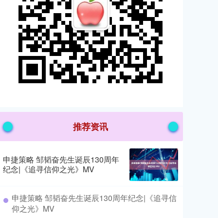
推荐资讯
申捷策略 邹韬奋先生诞辰130周年
纪念|《追寻信仰之光》MV
​申捷策略 邹韬奋先生诞辰130周年纪念|《追寻信
仰之光》MV