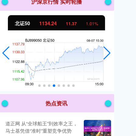
沪深京行情 实时轮播
创业板指
3563.12
基
47.56
1.35%
热点资讯
道正网 从“全球船王”到效率之王，
马士基凭借“准时”重塑竞争优势