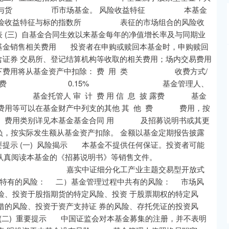
券型基金与货 币市场基金。 风险收益特征 本基金
其风险收益特征与标的指数所 表征的市场组合的风险收
表 (三) 自基金合同生效以来基金每年的净值增长率及与同期业
) 基金销售相关费用 投资者在申购或赎回本基金时，申购赎回
包含证券 交易所、登记结算机构等收取的相关费用；场内交易费用
用 以下费用将从基金资产中扣除： 费 用 类 收费方式/
管理费 0.15% 基金管理人、
人 审 计 费 用 信 息 披 露费 基金
费用等可以在基金财产中列支的其他 其 他 费 费用，按
支。费用类别详见本基金基金合同 用 及招募说明书或其更
负，按实际发生额从基金资产扣除。 金额以基金定期报告披露
重要提示 (一) 风险揭示 本基金不提供任何保证。投资者可能
认真阅读本基金的《招募说明书》等销售文件。
证细分化工产业主题交易型开放式
金特有的风险： 二）基金管理过程中共有的风险： 市场风
险、投资于股指期货的特定风险、投资 于股票期权的特定风
借的风险、投资于资产支持证 券的风险、存托凭证的投资风
(二) 重要提示 中国证监会对本基金募集的注册，并不表明