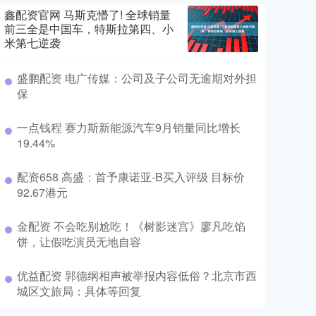
鑫配资官网 马斯克懵了! 全球销量
前三全是中国车，特斯拉第四、小
米第七逆袭
盛鹏配资 电广传媒：公司及子公司无逾期对外担
保
一点钱程 赛力斯新能源汽车9月销量同比增长
19.44%
配资658 高盛：首予康诺亚-B买入评级 目标价
92.67港元
金配资 不会吃别尬吃！《树影迷宫》廖凡吃馅
饼，让假吃演员无地自容
优益配资 郭德纲相声被举报内容低俗？北京市西
城区文旅局：具体等回复