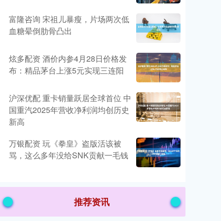
富隆咨询 宋祖儿暴瘦，片场两次低
血糖晕倒肋骨凸出
炫多配资 酒价内参4月28日价格发
布：精品茅台上涨5元实现三连阳
沪深优配 重卡销量跃居全球首位 中
国重汽2025年营收净利润均创历史
新高
万银配资 玩《拳皇》盗版活该被
骂，这么多年没给SNK贡献一毛钱
推荐资讯