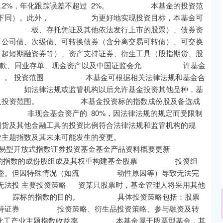
2%，年化跟踪误差不超过 2%。 本基金的投资范
证，下同）。此外， 为更好地实现投资目标，本基金可
创 板、存托凭证及其他依法发行上市的股票）、债券资
债、次级债、可转换债券（含分离交易可转债）、可交换
期融资券等）、资产支持证券、衍生工具（股指期货、股
款、同业存单、现金资产以及中国证监会允 许基金
规定）。 投资范围 本基金可根据相关法律法规和基金合
 如法律法规或监管机构以后允许基金投资其他品种，基
投资范围。 本基金投资标的指数成份股及备选成
于 非现金基金资产的 80%，因法律法规的规定而受限制
其他金融工具的投资比例符合法律法规和监管机构的规
题指数及其未来可能发生的变更。
指数证券投资基金基金产品资料概要更新
指数的成份股组成及其权重构建基金股票 投资组
应调整。但因特殊情况（如流 动性原因等）导致无法完
无法投 主要投资策略 资某只股票时，基金管理人将采用其他
跟 踪标的指数的目的。 具体投资策略包括：股票
产支持证券 投资策略、衍生品投资策略、参与融资及转
细分化工产业主题指数收益率 本基金属于股票型基金，其