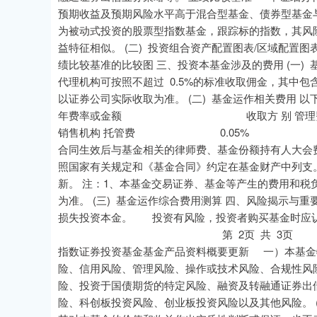
预期收益及预期风险水平高于混合型基金、债
为被动式投资的股票型指数基金，跟踪标的指数，
益特征相似。 (二) 投资组合资产配置图表/区域配置图
绩比较基准的比较图 三、投资本基金涉及的费用 (一
代理机构可按照不超过 0.5%的标准收取佣金，其中
以证券公司实际收取为准。 (二) 基金运作相关费
年费率或金额 收取方 别 
销售机构 托管费 0.05% 基金托管
合同生效后与基金相关的律师费、基金份额持有人大会
照国家有关规定和《基金合同》约定在基金财产中列
新。 注：1、本基金交易证券、基金等产生的费用和税
为准。 (三) 基金运作综合费用测算 四、风险揭示与
损失投资本金。 投资有风险，投资者购买基金时应
第 2页 共 3页 嘉实中
指数证券投资基金基金产品资料概要更新 一）本基
险、信用风险、管理风险、操作或技术风险、合规性风
险、投资于国债期货的特定风险、融资及转融通证券出
险、科创板投资风险、创业板投资风险以及其他风险。 