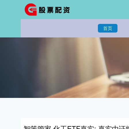
首页
智策管家 化工ETF嘉实: 嘉实