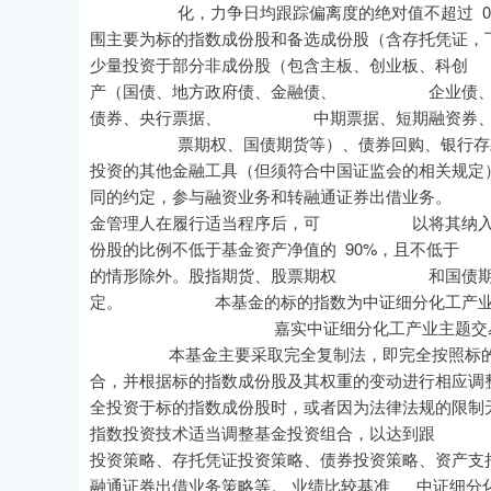
化，力争日均跟踪偏离度的绝对值不超过 0.
围主要为标的指数成份股和备选成份股（含存托凭
少量投资于部分非成份股（包含主板、创业板、科
产（国债、地方政府债、金融债、 企业债、公司
债券、央行票据、 中期票据、短期融资券、超短
票期权、国债期货等）、债券回购、银行存
投资的其他金融工具（但须符合中国证监会的相关
同的约定，参与融资业务和转融通证券出借业务。
金管理人在履行适当程序后，可 以将其纳入
份股的比例不低于基金资产净值的 90%，且不低
的情形除外。股指期货、股票期权 和国债期货及
定。 本基金的标的指数为中证细分化工产业主
嘉实中证细分化工产业主题交易型开放式
本基金主要采取完全复制法，即完全按照标的
合，并根据标的指数成份股及其权重的变动进行相
全投资于标的指数成份股时，或者因为法律法规的限制
指数投资技术适当调整基金投资组合，以达到
投资策略、存托凭证投资策略、债券投资策略、资
融通证券出借业务策略等。 业绩比较基准 中证