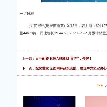
一点钱程
0.04
深证成指
14311.01
39.68
1.02%
2
北京商报讯(记者蔺雨葳)10月8日，赛力斯（60112
量44678辆，同比增长19.44%；2025年1—9月累计销量
上一篇：
日斗配资 这家A股筹划“卖壳”，停牌！
下一篇：
配资世家 全面阐释政策实践，展现中方坚定决心