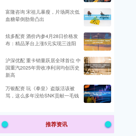
富隆咨询 宋祖儿暴瘦，片场两次低
血糖晕倒肋骨凸出
炫多配资 酒价内参4月28日价格发
布：精品茅台上涨5元实现三连阳
沪深优配 重卡销量跃居全球首位 中
国重汽2025年营收净利润均创历史
新高
万银配资 玩《拳皇》盗版活该被
骂，这么多年没给SNK贡献一毛钱
推荐资讯