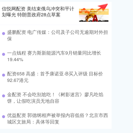
信悦网配资 美结束俄乌冲突和平计
划曝光 特朗普政府28点草案
盛鹏配资 电广传媒：公司及子公司无逾期对外担
保
一点钱程 赛力斯新能源汽车9月销量同比增长
19.44%
配资658 高盛：首予康诺亚-B买入评级 目标价
92.67港元
金配资 不会吃别尬吃！《树影迷宫》廖凡吃馅
饼，让假吃演员无地自容
优益配资 郭德纲相声被举报内容低俗？北京市西
城区文旅局：具体等回复