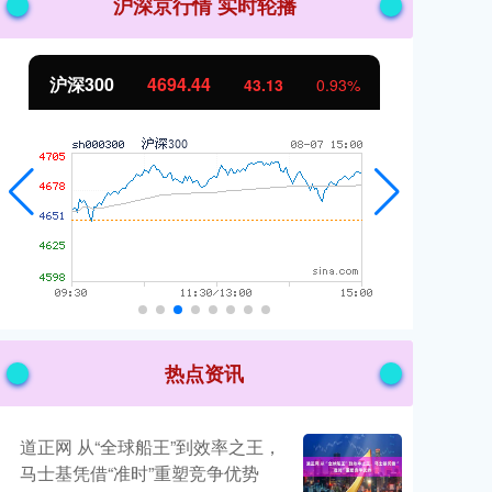
沪深京行情 实时轮播
北证50
1134.24
93%
11.37
1.01%
热点资讯
道正网 从“全球船王”到效率之王，
马士基凭借“准时”重塑竞争优势