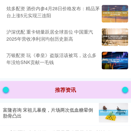
炫多配资 酒价内参4月28日价格发布：精品茅
台上涨5元实现三连阳
沪深优配 重卡销量跃居全球首位 中国重汽
2025年营收净利润均创历史新高
万银配资 玩《拳皇》盗版活该被骂，这么多
年没给SNK贡献一毛钱
推荐资讯
富隆咨询 宋祖儿暴瘦，片场两次低血糖晕倒
肋骨凸出