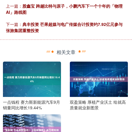
上一篇：
股鑫宝 跨越比特与原子，小鹏汽车下一个十年的「物理
AI」路线图
下一篇：
典丰投资 芒果超媒与电广传媒合计投资约7.92亿元参与
张旅集团重整投资
相关文章
一点钱程 赛力斯新能源汽车9月
双盈策略 厚植产业沃土 绘就高
销量同比增长19.44%
质量就业新图景