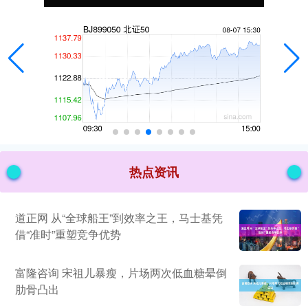
热点资讯
道正网 从“全球船王”到效率之王，马士基凭
借“准时”重塑竞争优势
富隆咨询 宋祖儿暴瘦，片场两次低血糖晕倒
肋骨凸出