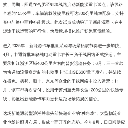
效。同期，圆通在合肥至蚌埠线路启动新能源重卡试点，该线路
全程约155公里，车辆满载续驶里程可达300公里纯旭配资，支持
充电与换电两种补能模式。此次试点成功验证了新能源重卡在中
短途干线运营的可行性，为后续规模化推广积累宝贵经验。
进入2025年，新能源卡车批量采购与场景拓展节奏进一步加快。
4月，申通首批36辆纯电动重卡在长三角干线网络正式投运，主
要承担江浙沪区域400公里左右的普货运输任务；6月，三一首款
为快递物流量身定制的电动重卡“江山SE636”量产发布，并陆续
在极兔、德邦、顺丰、京东等企业的干线网络中投入运营；11
月，该车型再次交付，投用于苏州至天津长达1200公里的快递专
线，彰显出新能源卡车向更长运距场景拓展的信心。
这场新能源转型浪潮并非头部快递企业的“独角戏”，大型物流企
业也纷纷跟进布局，形成全面开花的态势。今年8月，日日顺供应