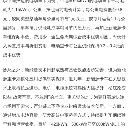
以申通投运的电动重卡为例，带电量600kWh的电动重卡平均电
耗为1.15kWh／公里，按照当前电价计算，每公里电费低至0.8
元，较同类型柴油车每公里可节省1元以上。按每月运营1.1万公
里测算，单车每月仅能耗成本就可节约超万元。再加上新能源卡
车维保频率低、费用少，全生命周期综合成本优势明显，即便计
入购置成本与折旧费用，电动重卡每公里仍能保持0.3～0.4元的
成本优势。
除此之外，新能源技术日趋成熟与基础设施逐步完善，也为新能
源重卡规模化应用提供坚实保障。近几年，新能源卡车在关键技
术上取得长足进步。电机、电控系统可靠性大幅提升，彻底改变
以往“故障率高、不敢用”的局面。更关键的是，为更好满足快递
市场用车需求，产业链上下游企业纷纷聚焦技术创新。一方面，
通过增加电池容量、研发高效电驱桥等方式，持续提升车辆续驶
里程和运营效率。目前，423kWh、500kWh乃至600kWh以上的