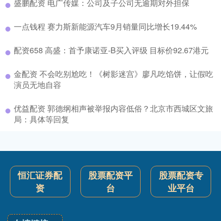
盛鹏配资 电广传媒：公司及子公司无逾期对外担保
一点钱程 赛力斯新能源汽车9月销量同比增长19.44%
配资658 高盛：首予康诺亚-B买入评级 目标价92.67港元
金配资 不会吃别尬吃！《树影迷宫》廖凡吃馅饼，让假吃
演员无地自容
优益配资 郭德纲相声被举报内容低俗？北京市西城区文旅
局：具体等回复
恒汇证券配
股票配资平
股票配资专
资
台
业平台