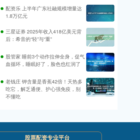
配资乐 上半年广东社融规模增量达
1.8万亿元
三星证券 2025年收入418亿美元背
后：希音的“轻”与“重”
股管家 睡前3个动作拉伸全身，促气
血循环，睡眠好了，脸色也红润了
老钱庄 钾含量是香蕉42倍！天热多
吃它，解乏通便、护心强免疫，别
不懂吃
股票配资专业平台