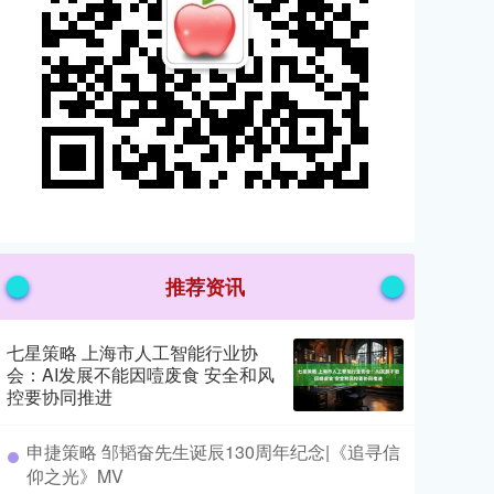
推荐资讯
七星策略 上海市人工智能行业协
会：AI发展不能因噎废食 安全和风
控要协同推进
​申捷策略 邹韬奋先生诞辰130周年纪念|《追寻信
仰之光》MV