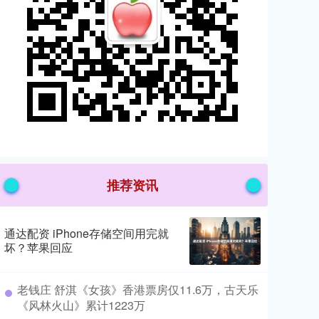
推荐资讯
通达配资 iPhone存储空间用完就
坏？苹果回应
​老钱庄 舒淇《女孩》香港票房仅11.6万，古天乐
《风林火山》累计1223万