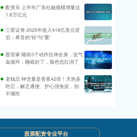
配资乐 上半年广东社融规模增量达
1.8万亿元
三星证券 2025年收入418亿美元背
后：希音的“轻”与“重”
股管家 睡前3个动作拉伸全身，促气
血循环，睡眠好了，脸色也红润了
老钱庄 钾含量是香蕉42倍！天热多
吃它，解乏通便、护心强免疫，别
不懂吃
股票配资专业平台