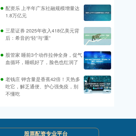
配资乐 上半年广东社融规模增量达
1.8万亿元
三星证券 2025年收入418亿美元背
后：希音的“轻”与“重”
股管家 睡前3个动作拉伸全身，促气
血循环，睡眠好了，脸色也红润了
老钱庄 钾含量是香蕉42倍！天热多
吃它，解乏通便、护心强免疫，别
不懂吃
股票配资专业平台