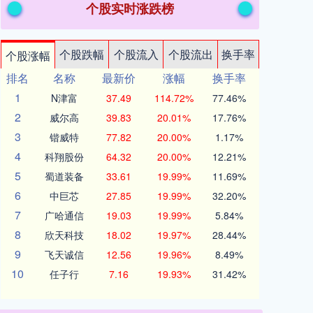
个股实时涨跌榜
个股跌幅
个股流入
个股流出
换手率
个股涨幅
排名
名称
最新价
涨幅
换手率
1
N津富
37.49
114.72%
77.46%
2
威尔高
39.83
20.01%
17.76%
3
锴威特
77.82
20.00%
1.17%
4
科翔股份
64.32
20.00%
12.21%
5
蜀道装备
33.61
19.99%
11.69%
6
中巨芯
27.85
19.99%
32.20%
7
广哈通信
19.03
19.99%
5.84%
8
欣天科技
18.02
19.97%
28.44%
9
飞天诚信
12.56
19.96%
8.49%
10
任子行
7.16
19.93%
31.42%