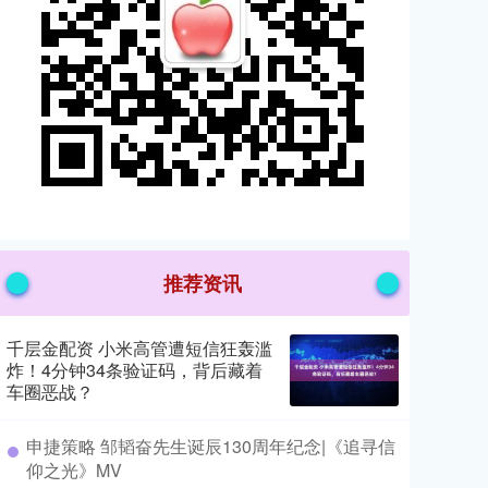
推荐资讯
千层金配资 小米高管遭短信狂轰滥
炸！4分钟34条验证码，背后藏着
车圈恶战？
​申捷策略 邹韬奋先生诞辰130周年纪念|《追寻信
仰之光》MV