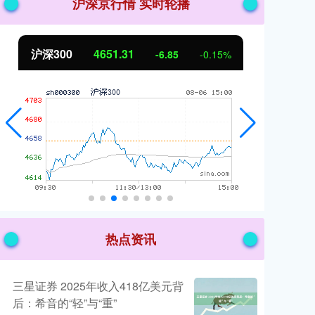
沪深京行情 实时轮播
00
4651.31
北证50
11
-6.85
-0.15%
热点资讯
三星证券 2025年收入418亿美元背
后：希音的“轻”与“重”