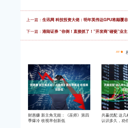
上一篇：
生讯网 科技投资大佬：明年英伟达GPU将颠覆谷
下一篇：
港陆证券 “你倒！直接抓了！”开发商“碰瓷”业主？华
财惠赚 新主角无能：《巫师》第四
共赢优配 这
季爆冷 收视率创新低
认识多久，劝