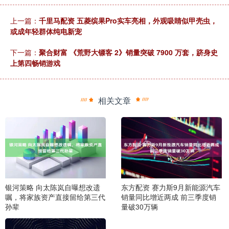
上一篇：
千里马配资 五菱缤果Pro实车亮相，外观吸睛似甲壳虫，
或成年轻群体纯电新宠
下一篇：
聚合财富 《荒野大镖客 2》销量突破 7900 万套，跻身史
上第四畅销游戏
相关文章
银河策略 向太陈岚自曝想改遗
东方配资 赛力斯9月新能源汽车
嘱，将家族资产直接留给第三代
销量同比增近两成 前三季度销
孙辈
量破30万辆